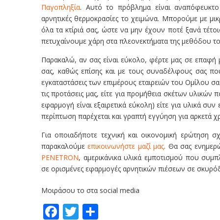
Παγοπληξία
. Αυτό το πρόβλημα είναι αναπόφευκτο 
αρνητικές θερμοκρασίες το χειμώνα. Μπορούμε με μι
όλα τα κτίριά σας, ώστε να μην έχουν ποτέ ξανά τέτο
πετυχαίνουμε χάρη στα πλεονεκτήματα της μεθόδου τ
Παρακαλώ, αν σας είναι εύκολο, φέρτε μας σε επαφή με
σας, καθώς επίσης και με τους συναδέλφους σας που 
εγκαταστάσεις των επιμέρους εταιρειών του Ομίλου σ
τις προτάσεις μας, είτε για προμήθεια σκέτων υλικών 
εφαρμογή είναι εξαιρετικά εύκολη) είτε για υλικά συν 
περίπτωση παρέχεται και γραπτή εγγύηση για αρκετά χρ
Για οποιαδήποτε τεχνική και οικονομική ερώτηση σ
παρακαλούμε
επικοινωνήστε μαζί μας
. Θα σας ενημερ
PENETRON
, αμερικάνικα υλικά εμποτισμού που συμπ
σε ορισμένες εφαρμογές αρνητικών πιέσεων σε σκυρό
Μοιράσου το στα social media
Facebook
Twitter
Share