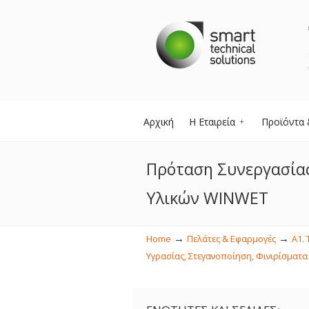
Αρχική
Η Εταιρεία
Προϊόντα 
Πρόταση Συνεργασίας
Υλικών WINWET
→
→
Home
Πελάτες & Εφαρμογές
Α1. 
Υγρασίας, Στεγανοποίηση, Φινιρίσματα