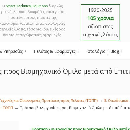
Η
Smart Technical Solutions
διαρκώς
1920-2025
ερευνά, βρίσκει, δοκιμάζει, επιλέγει και
105 χρόνια
προτείνει στους πελάτες της
καινοτόμες και αξιόπιστες οικολογικές
αξιόπιστες
τεχνικές λύσεις, τόσο για ιδιωτικές όσο
τεχνικές λύσεις
και για επαγγελματικές εφαρμογές.
& Υπηρεσίες
Πελάτες & Εφαρμογές
Ιστολόγιο | Blog
 προς Βιομηχανικό Όμιλο μετά από Επι
→
Τεχνικές και Οικονομικές Προτάσεις προς Πελάτες (ΤΟΠΠ)
3. Οικοδομικά 
→
 – ΤΟΠΠ
Πρόταση Συνεργασίας προς Βιομηχανικό Όμιλο μετά από Επι
Πρόταση Συνεργασίας προς Βιομηχανικό Όμιλο μετά 