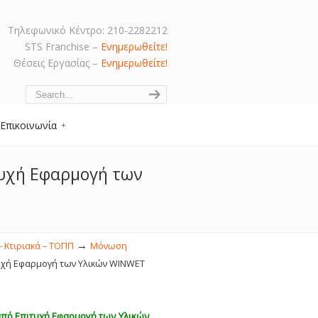
Τηλεφωνικό Κέντρο: 210-2282212
STS Franchise –
Ενημερωθείτε!
Θέσεις Εργασίας –
Ενημερωθείτε!
Navigation
Επικοινωνία
τυχή Εφαρμογή των
→
– Κτιριακά – ΤΟΠΠ
Μόνωση
τυχή Εφαρμογή των Υλικών WINWET
από Επιτυχή Εφαρμογή των Υλικών