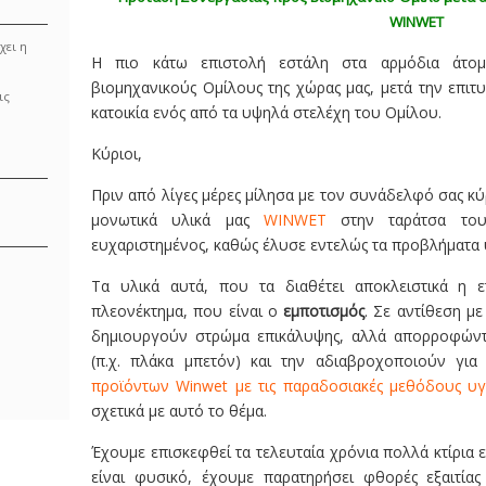
WINWET
χει η
Η πιο κάτω επιστολή εστάλη στα αρμόδια άτομ
βιομηχανικούς Ομίλους της χώρας μας, μετά την επι
ις
κατοικία ενός από τα υψηλά στελέχη του Ομίλου.
Κύριοι,
Πριν από λίγες μέρες μίλησα με τον συνάδελφό σας κ
μονωτικά υλικά μας
WINWET
στην ταράτσα του
ευχαριστημένος, καθώς έλυσε εντελώς τα προβλήματα 
Τα υλικά αυτά, που τα διαθέτει αποκλειστικά η ε
πλεονέκτημα, που είναι ο
εμποτισμός
. Σε αντίθεση με
δημιουργούν στρώμα επικάλυψης, αλλά απορροφώντ
(π.χ. πλάκα μπετόν) και την αδιαβροχοποιούν γι
προϊόντων Winwet με τις παραδοσιακές μεθόδους υ
σχετικά με αυτό το θέμα.
Έχουμε επισκεφθεί τα τελευταία χρόνια πολλά κτίρια
είναι φυσικό, έχουμε παρατηρήσει φθορές εξαιτία