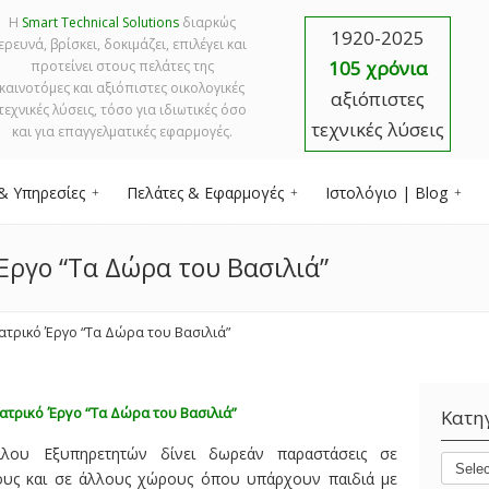
Η
Smart Technical Solutions
διαρκώς
1920-2025
ερευνά, βρίσκει, δοκιμάζει, επιλέγει και
105 χρόνια
προτείνει στους πελάτες της
καινοτόμες και αξιόπιστες οικολογικές
αξιόπιστες
τεχνικές λύσεις, τόσο για ιδιωτικές όσο
τεχνικές λύσεις
και για επαγγελματικές εφαρμογές.
& Υπηρεσίες
Πελάτες & Εφαρμογές
Ιστολόγιο | Blog
Έργο “Τα Δώρα του Βασιλιά”
ατρικό Έργο “Τα Δώρα του Βασιλιά”
ατρικό Έργο “Τα Δώρα του Βασιλιά”
Κατη
λου Εξυπηρετητών δίνει δωρεάν παραστάσεις σε
ους και σε άλλους χώρους όπου υπάρχουν παιδιά με