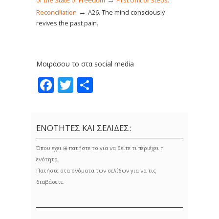
of the State of Freedom
First Unit of Steps:
→
Reconciliation
Α26. The mind consciously
revives the past pain.
Μοιράσου το στα social media
Facebook
Twitter
Share
ΕΝΟΤΗΤΕΣ ΚΑΙ ΣΕΛΙΔΕΣ:
Όπου έχει ⊞ πατήστε το για να δείτε τι περιέχει η
ενότητα.
Πατήστε στα ονόματα των σελίδων για να τις
διαβάσετε.