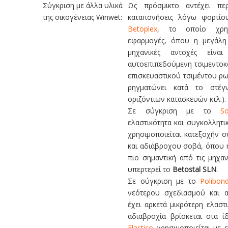
Σύγκριση με άλλα υλικά
Ως πρόσμικτο αντέχει περ
της οικογένειας Winwet:
καταπονήσεις λόγω φορτίο
Betoplex
, το οποίο χρησ
εφαρμογές, όπου η μεγάλη 
μηχανικές αντοχές είνα
αυτοεπιπεδούμενη τσιμεντοκ
επισκευαστικού τσιμέντου ρ
ρηγματώνει κατά το στέγ
οριζόντιων κατασκευών κτλ.).
Σε σύγκριση με το
So
ελαστικότητα και συγκολλητικ
χρησιμοποιείται κατεξοχήν 
και αδιάβροχου σοβά, όπου η
πιο σημαντική από τις μηχαν
υπερτερεί το
Betostal SLN
.
Σε σύγκριση με το
Polibond
νεότερου σχεδιασμού και α
έχει αρκετά μικρότερη ελαστ
αδιαβροχία βρίσκεται στα 
Elastico
χρησιμοποιείται με 