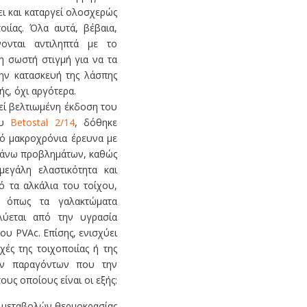
ι και καταργεί ολοσχερώς
οιίας. Όλα αυτά, βέβαια,
ονται αντιληπτά με το
 σωστή στιγμή για να τα
την κατασκευή της λάσπης
ής, όχι αργότερα.
εί βελτιωμένη έκδοση του
ου
Betostal 2/14
, δόθηκε
πό μακροχρόνια έρευνα με
πάνω προβλημάτων, καθώς
μεγάλη ελαστικότητα και
ό τα αλκάλια του τοίχου,
 όπως τα γαλακτώματα
ύεται από την υγρασία
ου PVAc. Επίσης, ενισχύει
χές της τοιχοποιίας ή της
ων παραγόντων που την
ους οποίους είναι οι εξής:
 μεταβολών θερμοκρασίας