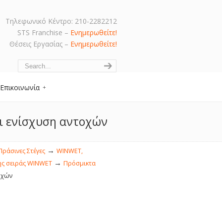
Τηλεφωνικό Κέντρο: 210-2282212
STS Franchise –
Ενημερωθείτε!
Θέσεις Εργασίας –
Ενημερωθείτε!
Navigation
Επικοινωνία
αι ενίσχυση αντοχών
→
ράσινες Στέγες
WINWET,
→
ης σειράς WINWET
Πρόσμικτα
οχών