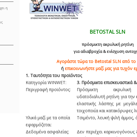
χει η
ις
BETOSTAL SLN
πρόσμικτη ακρυλική ρητίνη
για αδιαβροχία & ενίσχυση αντο
Αγοράστε τώρα το Betostal SLN από το 
ή
επικοινωνήστε μαζί μας για τυχόν ε
1.
Ταυτότητα του προϊόντος
Κατηγορία WINWET:
3. Πρόσμικτα επισκευαστικά 
Περιγραφή προϊόντος:
Πρόσμικτη ακρυλική 
υδατοδιαλυτή ρητίνη για την
ελαστικής λάσπης με μεγάλε
τοιχοποιία και κατακόρυφες λ
Υλικά μαζί με τα οποία
Τσιμέντο, λευκή ψιλή άμμος,
εφαρμόζεται:
Δεδομένα ασφαλείας:
Δεν περιέχει καρκινογόνους 