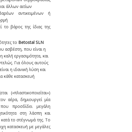
αι άλλων αιτίων
βαρέων αντικειμένων ή
ορμή
 το βάρος της ίδιας της
ιότητες το
Betostal SLN
 του ασβέστη, που είναι η
η καλή εργασιμότητα, και
ντελώς. Για όλους αυτούς
είναι η ιδανική λύση και
ια κάθε κατασκευή
ται («πλαστικοποιείται»)
τον αέρα, δημιουργεί μία
 που προσδίδει μεγάλη
ητικότητα στη λάσπη και
 κατά το στέγνωμά της. Το
οχη κατασκευή με μεγάλες