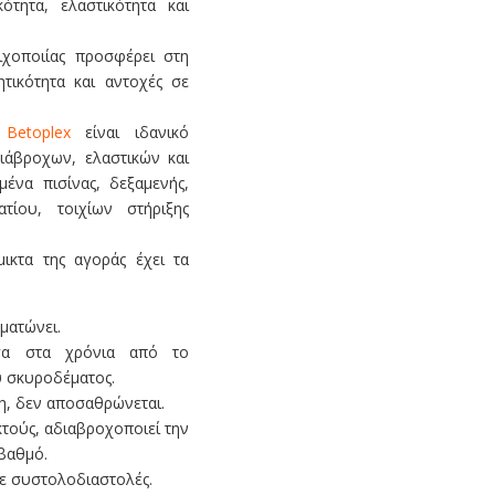
κότητα, ελαστικότητα και
ιχοποιίας προσφέρει στη
τικότητα και αντοχές σε
ο
Betoplex
είναι ιδανικό
ιάβροχων, ελαστικών και
μένα πισίνας, δεξαμενής,
ατίου, τοιχίων στήριξης
ικτα της αγοράς έχει τα
ματώνει.
σα στα χρόνια από το
υ σκυροδέματος.
η, δεν αποσαθρώνεται.
τούς, αδιαβροχοποιεί την
βαθμό.
σε συστολοδιαστολές.