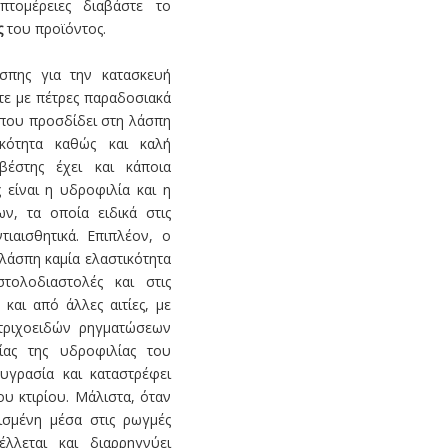
πτομέρειες διαβάστε το
ς
του προϊόντος.
σπης για την κατασκευή
ίτε με πέτρες παραδοσιακά
 που προσδίδει στη λάσπη
ικότητα καθώς και καλή
βέστης έχει και κάποια
 είναι η υδροφιλία και η
ν, τα οποία ειδικά στις
ντιαισθητικά. Επιπλέον, ο
λάσπη καμία ελαστικότητα
τολοδιαστολές και στις
και από άλλες αιτίες, με
τριχοειδών ρηγματώσεων
ίας της υδροφιλίας του
υγρασία και καταστρέφει
υ κτιρίου. Μάλιστα, όταν
ισμένη μέσα στις ρωγμές
λλεται και διαρρηγνύει