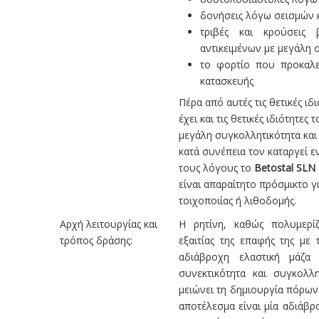
δονήσεις λόγω σεισμών κ
τριβές και κρούσεις 
αντικειμένων με μεγάλη 
το φορτίο που προκαλεί
κατασκευής
Πέρα από αυτές τις θετικές ιδ
έχει και τις θετικές ιδιότητες
μεγάλη συγκολλητικότητα και 
κατά συνέπεια τον καταργεί ε
τους λόγους το
Betostal SLN
είναι απαραίτητο πρόσμικτο γ
τοιχοποιίας ή λιθοδομής.
Αρχή λειτουργίας και
Η ρητίνη, καθώς πολυμερίζε
τρόπος δράσης:
εξαιτίας της επαφής της με 
αδιάβροχη ελαστική μάζα
συνεκτικότητα και συγκολλ
μειώνει τη δημιουργία πόρων
αποτέλεσμα είναι μία αδιάβρ