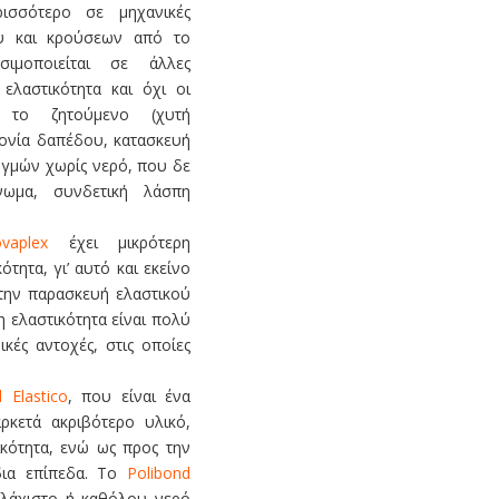
ισσότερο σε μηχανικές
υ και κρούσεων από το
ιμοποιείται σε άλλες
ελαστικότητα και όχι οι
ι το ζητούμενο (χυτή
ονία δαπέδου, κατασκευή
ωγμών χωρίς νερό, που δε
νωμα, συνδετική λάσπη
vaplex
έχει μικρότερη
ότητα, γι’ αυτό και εκείνο
στην παρασκευή ελαστικού
 ελαστικότητα είναι πολύ
ικές αντοχές, στις οποίες
 Elastico
, που είναι ένα
ρκετά ακριβότερο υλικό,
ικότητα, ενώ ως προς την
ίδια επίπεδα. Το
Polibond
ελάχιστο ή καθόλου νερό