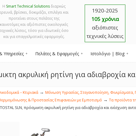
Η
Smart Technical Solutions
διαρκώς
1920-2025
ερευνά, βρίσκει, δοκιμάζει, επιλέγει και
105 χρόνια
προτείνει στους πελάτες της
καινοτόμες και αξιόπιστες οικολογικές
αξιόπιστες
τεχνικές λύσεις, τόσο για ιδιωτικές όσο
τεχνικές λύσεις
και για επαγγελματικές εφαρμογές.
& Υπηρεσίες
Πελάτες & Εφαρμογές
Ιστολόγιο | Blog
ικτη ακρυλική ρητίνη για αδιαβροχία κ
→
Οικοδομικά – Κτιριακά
Μόνωση Υγρασίας, Στεγανοποίηση, Φινιρίσματα, Π
→
Θερμομόνωσης & Προστασίας Επιφανειών με Εμποτισμό
Τα προϊόντα τ
TOSTAL SLN, πρόσμικτη ακρυλική ρητίνη για αδιαβροχία και ενίσχυση αντ