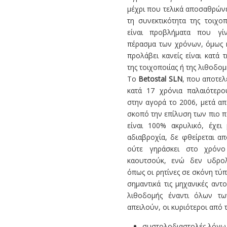
μέχρι που τελικά αποσαθρώνε
τη συνεκτικότητα της τοιχοπ
είναι προβλήματα που γίν
πέρασμα των χρόνων, όμως η
προλάβει κανείς είναι κατά 
της τοιχοποιίας ή της λιθοδομ
Το
Betostal SLN
, που αποτελ
κατά 17 χρόνια παλαιότερ
στην αγορά το 2006, μετά α
σκοπό την επίλυση των πιο 
είναι 100% ακρυλικό, έχει 
αδιαβροχία, δε φθείρεται απ
ούτε γηράσκει στο χρόνο
καουτσούκ, ενώ δεν υδρολ
όπως οι ρητίνες σε σκόνη τύπ
σημαντικά τις μηχανικές αντο
λιθοδομής έναντι όλων τ
απειλούν, οι κυριότεροι από τ
συστολοδιαστολές λόγω