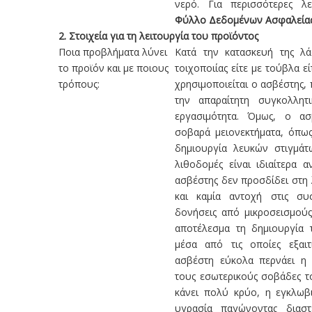
νερό. Για περισσότερες λε
Φύλλο Δεδομένων Ασφαλεία
2.
Στοιχεία για τη λειτουργία του προϊόντος
Ποια προβλήματα λύνει
Κατά την κατασκευή της λά
το προϊόν και με ποιους
τοιχοποιίας είτε με τούβλα ε
τρόπους:
χρησιμοποιείται ο ασβέστης,
την απαραίτητη συγκολλητ
εργασιμότητα. Όμως, ο ασ
σοβαρά μειονεκτήματα, όπως
δημιουργία λευκών στιγμάτω
λιθοδομές είναι ιδιαίτερα α
ασβέστης δεν προσδίδει στη 
και καμία αντοχή στις συσ
δονήσεις από μικροσεισμούς 
αποτέλεσμα τη δημιουργία 
μέσα από τις οποίες εξαιτ
ασβέστη εύκολα περνάει η 
τους εσωτερικούς σοβάδες το
κάνει πολύ κρύο, η εγκλωβ
υγρασία παγώνοντας διαστέ