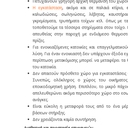
Πετυχαίνουν γρήγορη αρχική θέρμανση του χώρου
Η εγκατάσταση
, ακόμα και σε παλαιά κτίρια, 
καλωδιώσεις, σωληνώσεις, λέβητας, καυστήρα
γκρεμίσματα, τρυπήματα τοίχων κτλ. όπως με τ
τοποθετούμε τα τέσσερα στηρίγματα στον τοίχο. 
απευθείας στην παροχή με ενδιάμεσο θερμοστ
πρίζες.
Για ενοικιαζόμενες κατοικίες και επαγγελματικο
λύση. Για έναν ενοικιαστή δεν υπάρχουν έξοδα εγκ
περίπτωση μετακόμισης μπορεί να μεταφέρει τα 
του κατοικία.
Δεν απαιτούν πρόσθετο χώρο για εγκαταστάσεις υ
Συνεπώς, ολόκληρος ο χώρος του οικήματος 
εποικοδομητική χρήση. Επιπλέον, το μικρό πάχ
απελευθερώνει ακόμα περισσότερο χώρο στο εσωτε
ανάγκες.
Είναι εύκολη η μεταφορά τους από το ένα μέ
βάσεων στήριξης.
Δεν χρειάζονται καμία συντήρηση.
Αισθητική και προστασία επιφανειών