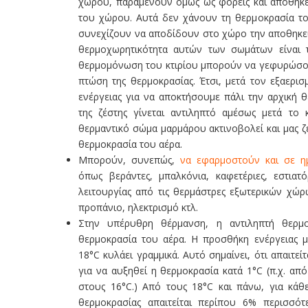
χώρου, παραμένουν όμως ως φορείς και αποθηκε
του χώρου. Αυτά δεν χάνουν τη θερμοκρασία του
συνεχίζουν να αποδίδουν στο χώρο την αποθηκε
θερμοχωρητικότητα αυτών των σωμάτων είναι 
θερμομόνωση του κτιρίου μπορούν να γεφυρώσου
πτώση της θερμοκρασίας. Έτσι, μετά τον εξαερισ
ενέργειας για να αποκτήσουμε πάλι την αρχική 
της ζέστης γίνεται αντιληπτό αμέσως μετά το
θερμαντικό σώμα μαρμάρου ακτινοβολεί και μας ζ
θερμοκρασία του αέρα.
Μπορούν, συνεπώς,
να εφαρμοστούν και σε ημ
όπως βεράντες, μπαλκόνια, καφετέριες, εστια
λειτουργίας από τις θερμάστρες εξωτερικών χώρ
προπάνιο, ηλεκτρισμό κτλ.
Στην υπέρυθρη θέρμανση, η αντιληπτή θερμο
θερμοκρασία του αέρα. Η προσθήκη ενέργειας 
18°C κυλάει γραμμικά. Αυτό σημαίνει, ότι απαιτεί
για να αυξηθεί η θερμοκρασία κατά 1°C (π.χ. απ
στους 16°C.) Από τους 18°C και πάνω, για κά
θερμοκρασίας απαιτείται περίπου 6% περισσότ