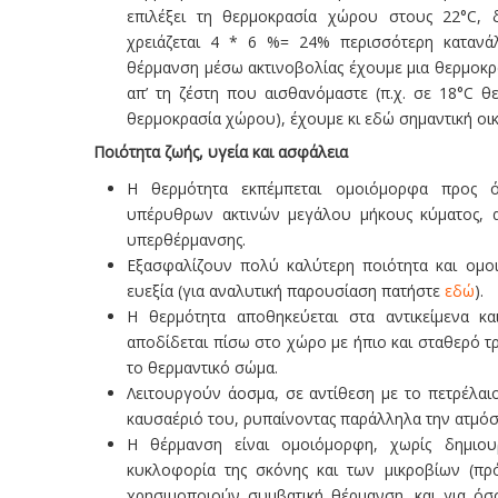
επιλέξει τη θερμοκρασία χώρου στους 22°C, 
χρειάζεται 4 * 6 %= 24% περισσότερη κατανά
θέρμανση μέσω ακτινοβολίας έχουμε μια θερμοκρ
απ’ τη ζέστη που αισθανόμαστε (π.χ. σε 18°C θ
θερμοκρασία χώρου), έχουμε κι εδώ σημαντική οικ
Ποιότητα ζωής, υγεία και ασφάλεια
Η θερμότητα εκπέμπεται ομοιόμορφα προς ό
υπέρυθρων ακτινών μεγάλου μήκους κύματος, 
υπερθέρμανσης.
Εξασφαλίζουν πολύ καλύτερη ποιότητα και ομοι
ευεξία (για αναλυτική παρουσίαση πατήστε
εδώ
).
Η θερμότητα αποθηκεύεται στα αντικείμενα κα
αποδίδεται πίσω στο χώρο με ήπιο και σταθερό τ
το θερμαντικό σώμα.
Λειτουργούν άοσμα, σε αντίθεση με το πετρέλαιο
καυσαέριό του, ρυπαίνοντας παράλληλα την ατμόσ
Η θέρμανση είναι ομοιόμορφη, χωρίς δημιου
κυκλοφορία της σκόνης και των μικροβίων (πρ
χρησιμοποιούν συμβατική θέρμανση, και για ό