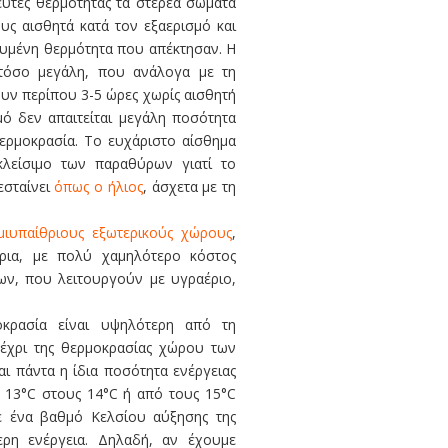
υτές θερμότητας τα στερεά σώματα
ς αισθητά κατά τον εξαερισμό και
υμένη θερμότητα που απέκτησαν. Η
τόσο μεγάλη, που ανάλογα με τη
ν περίπου 3-5 ώρες χωρίς αισθητή
μό δεν απαιτείται μεγάλη ποσότητα
θερμοκρασία. Το ευχάριστο αίσθημα
 κλείσιμο των παραθύρων γιατί το
εσταίνει
όπως ο ήλιος
, άσχετα με τη
ιυπαίθριους εξωτερικούς χώρους
,
τόρια, με πολύ χαμηλότερο κόστος
ων, που λειτουργούν με υγραέριο,
κρασία είναι υψηλότερη από τη
μέχρι της θερμοκρασίας χώρου των
ται πάντα η ίδια ποσότητα ενέργειας
ό 13°C στους 14°C ή από τους 15°C
θε ένα βαθμό Κελσίου αύξησης της
ερη ενέργεια. Δηλαδή, αν έχουμε