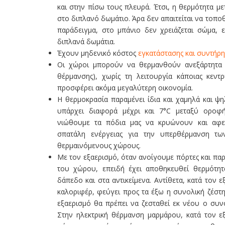
και στην πίσω τους πλευρά. Έτσι, η θερμότητα με
στο διπλανό δωμάτιο. Άρα δεν απαιτείται να τοποθ
παράδειγμα, στο μπάνιο δεν χρειάζεται σώμα, ε
διπλανά δωμάτια.
Έχουν μηδενικό κόστος
εγκατάστασης και συντήρ
Οι χώροι μπορούν να θερμανθούν ανεξάρτητα 
θέρμανσης), χωρίς τη λειτουργία κάποιας κεντ
προσφέρει ακόμα μεγαλύτερη οικονομία.
Η θερμοκρασία παραμένει ίδια και χαμηλά και ψ
υπάρχει διαφορά μέχρι και 7°C μεταξύ οροφή
νιώθουμε τα πόδια μας να κρυώνουν και αφετ
σπατάλη ενέργειας για την υπερθέρμανση τ
θερμαινόμενους χώρους.
Με τον εξαερισμό, όταν ανοίγουμε πόρτες και πα
του χώρου, επειδή έχει αποθηκευθεί θερμότητ
δάπεδο και στα αντικείμενα. Αντίθετα, κατά τον
καλοριφέρ, φεύγει προς τα έξω η συνολική ζέστ
εξαερισμό θα πρέπει να ζεσταθεί εκ νέου ο συν
Στην ηλεκτρική θέρμανση μαρμάρου, κατά τον εξ