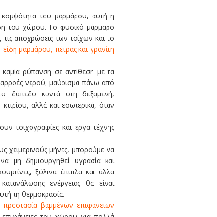
ή κομψότητα του μαρμάρου, αυτή η
ση του χώρου. Το φυσικό μάρμαρο
, τις αποχρώσεις των τοίχων και το
είδη μαρμάρου, πέτρας και γρανίτη
 καμία ρύπανση σε αντίθεση με τα
διαρροές νερού, μαύρισμα πάνω από
στο δάπεδο κοντά στη δεξαμενή,
 κτιρίου, αλλά και εσωτερικά, όταν
ουν τοιχογραφίες και έργα τέχνης
υς χειμερινούς μήνες, μπορούμε να
να μη δημιουργηθεί υγρασία και
ουρτίνες, ξύλινα έπιπλα και άλλα
ς κατανάλωσης ενέργειας θα είναι
αυτή τη θερμοκρασία.
ν
προστασία βαμμένων επιφανειών
ς επιφάνειες του χώρου για πολλά