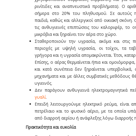
ρινίτιδες και αναπνευστικά προβλήματα). Ο αρι
σήμερα στο 20% του πληθυσμού. Σε αυτούς πρ
παιδιά, καθώς και αλλεργικοί από οικιακή σκόνη
τις ανθυγιεινές επιπτώσεις του καλοριφέρ, το 
μικρόβια και ξηραίνει τον αέρα στο χώρο.
Σταθεροποιούν την υγρασία, ακόμα και στις π
περιοχές με υψηλή υγρασία, οι τοίχοι, τα τα
γρήγορα και η υγρασία απομακρύνεται. Έτσι, καταρ
Επίσης, ο αέρας θερμαίνεται ήπια και ομοιόμορφα,
και κατά συνέπεια δεν ξηραίνεται υπερβολικά, 
μηχανήματα και με άλλες συμβατικές μεθόδους θέ
υγιεινός.
Δεν παράγουν ανθυγιεινά ηλεκτρομαγνητικά π
γυαλί
.
Επειδή λειτουργούνμε ηλεκτρικό ρεύμα, είναι 
πετρέλαιο και το φυσικό αέριο, με τα οποία υπ
από διαρροή αερίου ή ανάφλεξης λόγω διαρροής 
Πρακτικότητα και ευκολία