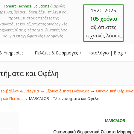
Η
Smart Technical Solutions
διαρκώς
1920-2025
ερευνά, βρίσκει, δοκιμάζει, επιλέγει και
105 χρόνια
προτείνει στους πελάτες της
καινοτόμες και αξιόπιστες οικολογικές
αξιόπιστες
τεχνικές λύσεις, τόσο για ιδιωτικές όσο
τεχνικές λύσεις
και για επαγγελματικές εφαρμογές.
& Υπηρεσίες
Πελάτες & Εφαρμογές
Ιστολόγιο | Blog
τήματα και Οφέλη
→
→
Περιβάλλον & Ενέργεια
Εξοικονόμηση Ενέργειας
Οικονομική Θέρμανσ
→
 και Πέτρας
MARCALOR – Πλεονεκτήματα και Οφέλη
MARCALOR
Οικονομικά Θερμαντικά Σώματα Μαρμάρου