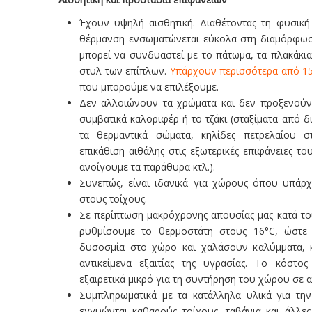
Έχουν υψηλή αισθητική. Διαθέτοντας τη φυσικ
θέρμανση ενσωματώνεται εύκολα στη διαμόρφω
μπορεί να συνδυαστεί με το πάτωμα, τα πλακάκια
στυλ των επίπλων.
Υπάρχουν περισσότερα από 15 
που μπορούμε να επιλέξουμε.
Δεν αλλοιώνουν τα χρώματα και δεν προξενούν
συμβατικά καλοριφέρ ή το τζάκι (σταξίματα από 
τα θερμαντικά σώματα, κηλίδες πετρελαίου 
επικάθιση αιθάλης στις εξωτερικές επιφάνειες του
ανοίγουμε τα παράθυρα κτλ.).
Συνεπώς, είναι ιδανικά για χώρους όπου υπάρχ
στους τοίχους.
Σε περίπτωση μακρόχρονης απουσίας μας κατά το
ρυθμίσουμε το θερμοστάτη στους 16°C, ώστε 
δυσοσμία στο χώρο και χαλάσουν καλύμματα, κ
αντικείμενα εξαιτίας της υγρασίας. Το κόστο
εξαιρετικά μικρό για τη συντήρηση του χώρου σε 
Συμπληρωματικά με τα κατάλληλα υλικά για τη
εγγυώνται καθαρούς τοίχους, ταβάνια και άλλε