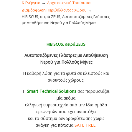
→
& Ενέργεια
Αρχιτεκτονική Τοπίου και
→
Διαμόρφωση Περιβάλλοντος Χώρου
HIBISCUS, σειρά ZEUS, Αυτοποτιζόμενες Γλάστρες
με Αποθήκευση Νερού για Πολλούς Μήνες
HIBISCUS, σειρά ZEUS
Αυτοποτιζόμενες Γλάστρες με Αποθήκευση
Νερού για Πολλούς Μήνες
Η καθαρή λύση για τα φυτά σε κλειστούς και
ανοικτούς χώρους.
Η
Smart Technical Solutions
σας παρουσιάζει
μία ακόμα
ελληνική ευρεσιτεχνία από την ίδια ομάδα
ερευνητών που έχει αναπτύξει
και το σύστημα δενδροφύτευσης χωρίς
ανάγκη για πότισμα
SAFE TREE
.