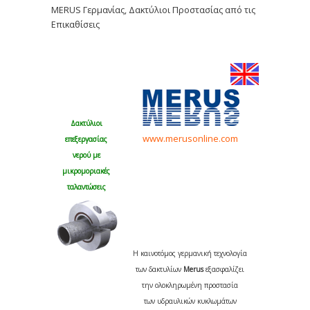
MERUS Γερμανίας, Δακτύλιοι Προστασίας από τις
Επικαθίσεις
Δακτύλιοι
www.merusonline.com
επεξεργασίας
νερού με
μικρομοριακές
ταλαντώσεις
Η καινοτόμος γερμανική τεχνολογία
των δακτυλίων
Merus
εξασφαλίζει
την ολοκληρωμένη προστασία
των υδραυλικών κυκλωμάτων